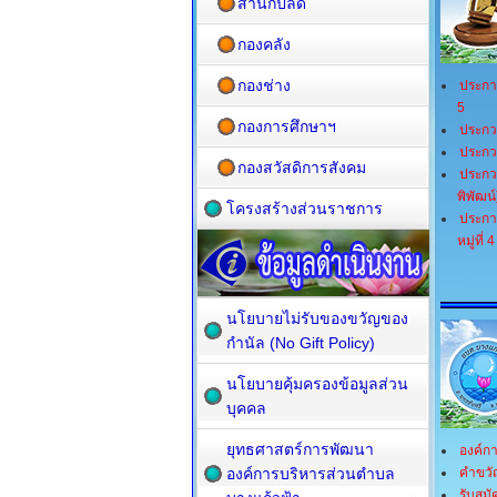
สำนักปลัด
กองคลัง
กองช่าง
ประกาศ
5
กองการศึกษาฯ
ประกวด
ประกว
กองสวัสดิการสังคม
ประกวด
พิพัฒน์
โครงสร้างส่วนราชการ
ประกา
หมู่ที
นโยบายไม่รับของขวัญของ
กำนัล (No Gift Policy)
นโยบายคุ้มครองข้อมูลส่วน
บุคคล
ยุทธศาสตร์การพัฒนา
องค์ก
องค์การบริหารส่วนตำบล
คำขวั
รับสมั