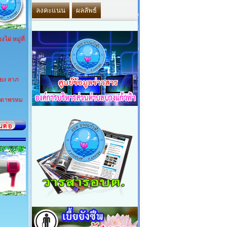
่ หมู่ที่
้ยง ลาภ
ลาตาพรหม