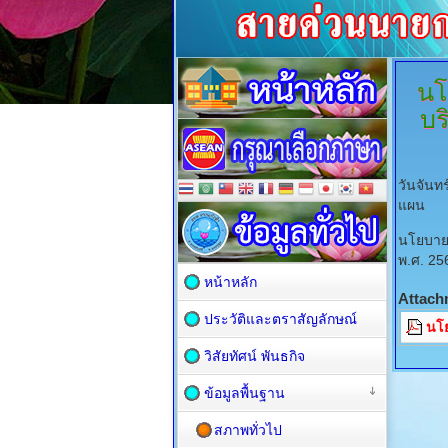
นโ
บร
วันจันท
แผน
นโยบาย
พ.ศ. 25
หน้าหลัก
Attach
ประวัติและตราสัญลักษณ์
นโย
วิสัยทัศน์ พันธกิจ
ข้อมูลพื้นฐาน
สภาพทั่วไป